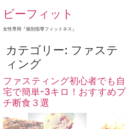
コ
ビーフィット
ン
テ
ン
女性専用『個別指導フィットネス』
ツ
に
ス
カテゴリー:
ファステ
キ
ッ
ィング
プ
ファスティング初心者でも自
宅で簡単-3キロ！おすすめプ
チ断食３選