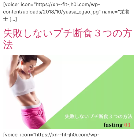
[voicer icon=”https://xn--fit-jh0i.com/wp-
content/uploads/2018/10/yuasa_egao.jpg” name=”栄養
士 […]
失敗しないプチ断食３つの方
法
[voicel icon=”https://xn--fit-jh0i.com/wp-