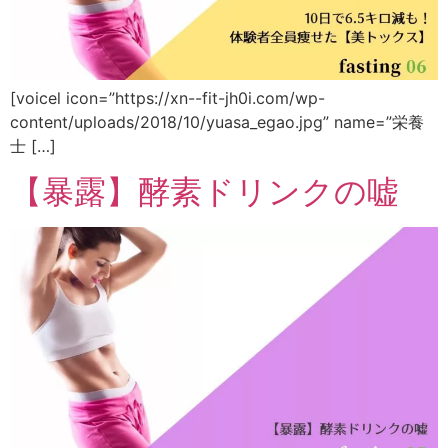
[voicel icon=”https://xn--fit-jh0i.com/wp-
content/uploads/2018/10/yuasa_egao.jpg” name=”栄養
士 […]
【暴露】酵素ドリンクの嘘