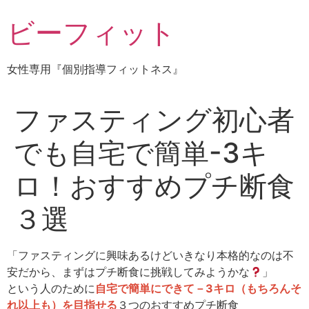
コ
ビーフィット
ン
テ
ン
女性専用『個別指導フィットネス』
ツ
に
ス
ファスティング初心者
キ
ッ
でも自宅で簡単-3キ
プ
ロ！おすすめプチ断食
３選
「ファスティングに興味あるけどいきなり本格的なのは不
安だから、まずはプチ断食に挑戦してみようかな
」
という人のために
自宅で簡単にできて－3キロ（もちろんそ
れ以上も）を目指せる
３つのおすすめプチ断食