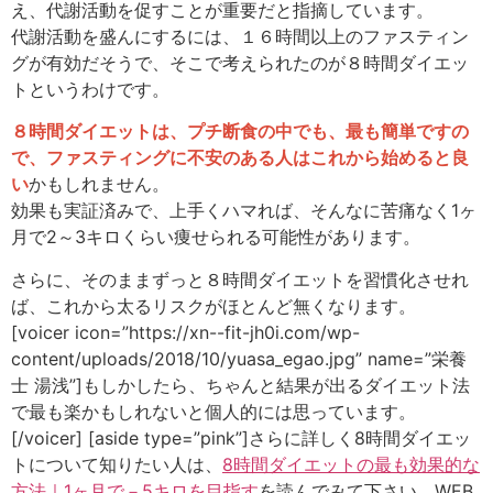
え、代謝活動を促すことが重要だと指摘しています。
代謝活動を盛んにするには、１６時間以上のファスティン
グが有効だそうで、そこで考えられたのが８時間ダイエッ
トというわけです。
８時間ダイエットは、プチ断食の中でも、最も簡単ですの
で、ファスティングに不安のある人はこれから始めると良
い
かもしれません。
効果も実証済みで、上手くハマれば、そんなに苦痛なく1ヶ
月で2～3キロくらい痩せられる可能性があります。
さらに、そのままずっと８時間ダイエットを習慣化させれ
ば、これから太るリスクがほとんど無くなります。
[voicer icon=”https://xn--fit-jh0i.com/wp-
content/uploads/2018/10/yuasa_egao.jpg” name=”栄養
士 湯浅”]もしかしたら、ちゃんと結果が出るダイエット法
で最も楽かもしれないと個人的には思っています。
[/voicer] [aside type=”pink”]さらに詳しく8時間ダイエッ
トについて知りたい人は、
8時間ダイエットの最も効果的な
方法｜1ヶ月で－5キロを目指す
を読んでみて下さい。WEB