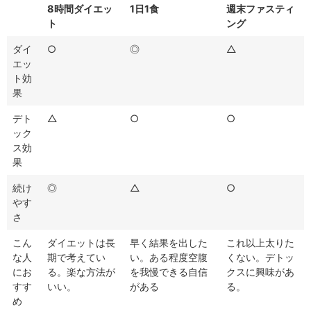
8時間ダイエッ
1日1食
週末ファスティ
ト
ング
ダイ
○
◎
△
エッ
ト効
果
デト
△
○
○
ック
ス効
果
続け
◎
△
○
やす
さ
こん
ダイエットは長
早く結果を出した
これ以上太りた
な人
期で考えてい
い。ある程度空腹
くない。デトッ
にお
る。楽な方法が
を我慢できる自信
クスに興味があ
すす
いい。
がある
る。
め