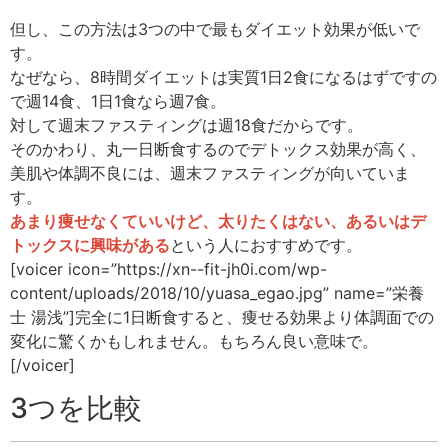
但し、この方法は3つの中で最もダイエット効果が低いで
す。
なぜなら、8時間ダイエットは実質1日2食になるはずですの
で週14食、1日1食なら週7食。
対して週末ファスティングは週18食だからです。
そのかわり、丸一日断食するのでデトックス効果が高く、
美肌や体調不良には、週末ファスティングが向いていま
す。
あまり痩せなくていいけど、太りたくはない、あるいはデ
トックスに興味がある
という人におすすめです。
[voicer icon=”https://xn--fit-jh0i.com/wp-
content/uploads/2018/10/yuasa_egao.jpg” name=”栄養
士 湯浅”]完全に1日断食すると、痩せる効果より体調面での
変化に驚くかもしれません。もちろん良い意味で。
[/voicer]
3つを比較