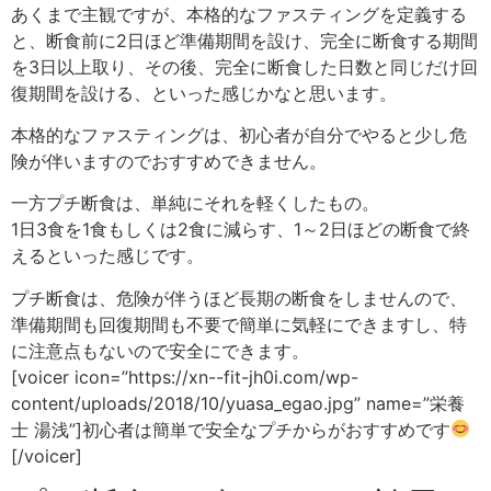
あくまで主観ですが、本格的なファスティングを定義する
と、断食前に2日ほど準備期間を設け、完全に断食する期間
を3日以上取り、その後、完全に断食した日数と同じだけ回
復期間を設ける、といった感じかなと思います。
本格的なファスティングは、初心者が自分でやると少し危
険が伴いますのでおすすめできません。
一方プチ断食は、単純にそれを軽くしたもの。
1日3食を1食もしくは2食に減らす、1～2日ほどの断食で終
えるといった感じです。
プチ断食は、危険が伴うほど長期の断食をしませんので、
準備期間も回復期間も不要で簡単に気軽にできますし、特
に注意点もないので安全にできます。
[voicer icon=”https://xn--fit-jh0i.com/wp-
content/uploads/2018/10/yuasa_egao.jpg” name=”栄養
士 湯浅”]初心者は簡単で安全なプチからがおすすめです
[/voicer]