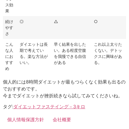
ス効
果
続け
◎
△
○
やす
さ
こん
ダイエットは長
早く結果を出した
これ以上太りた
な人
期で考えてい
い。ある程度空腹
くない。デトッ
にお
る。楽な方法が
を我慢できる自信
クスに興味があ
すす
いい。
がある
る。
め
個人的には8時間ダイエットが最もつらくなく効果も出るの
でおすすめです。
今までダイエットが挫折続きなら試してみてくださいね。
タグ:
ダイエット
ファステイング
－3キロ
個人情報保護方針
会社概要