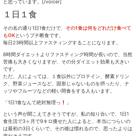
と思っています。[/voicer]
１日１食
その名の通り1日1食だけで、
その1食は何をどれだけ食べて
もOK
というプチ断食です。
毎日23時間以上ファスティングすることになります。
8時間ダイエットよりファスティング時間が長いので、当然
苦痛も大きくなりますが、その分ダイエット効果も大きい
です。
ただ、人によっては、１食以外にプロテイン、酵素ドリン
ク、野菜ジュースなど、固形じゃないものを摂ったり、ナ
ッツやフルーツなどの軽い間食をする人もいます。
「1日1食なんて絶対無理っ
」
という声が聞こえてきそうですが、私の知り合いで、1日1
食生活で3ヶ月で9キロ痩せた人によると、本当につらいの
は最初の3日くらいで、その後は慣れるので、思ったよりは
楽だそうです。