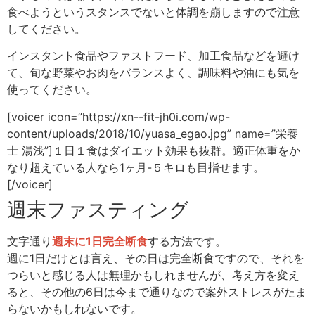
食べようというスタンスでないと体調を崩しますので注意
してください。
インスタント食品やファストフード、加工食品などを避け
て、旬な野菜やお肉をバランスよく、調味料や油にも気を
使ってください。
[voicer icon=”https://xn--fit-jh0i.com/wp-
content/uploads/2018/10/yuasa_egao.jpg” name=”栄養
士 湯浅”]１日１食はダイエット効果も抜群。適正体重をか
なり超えている人なら1ヶ月-５キロも目指せます。
[/voicer]
週末ファスティング
文字通り
週末に1日完全断食
する方法です。
週に1日だけとは言え、その日は完全断食ですので、それを
つらいと感じる人は無理かもしれませんが、考え方を変え
ると、その他の6日は今まで通りなので案外ストレスがたま
らないかもしれないです。