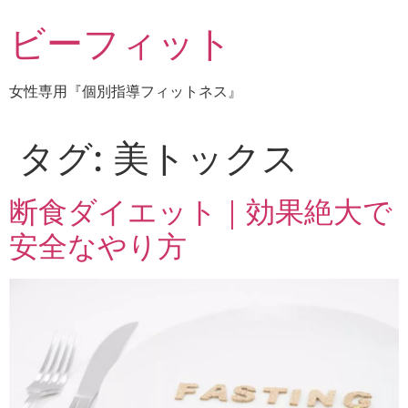
コ
ビーフィット
ン
テ
ン
女性専用『個別指導フィットネス』
ツ
に
ス
タグ:
美トックス
キ
ッ
断食ダイエット｜効果絶大で
プ
安全なやり方