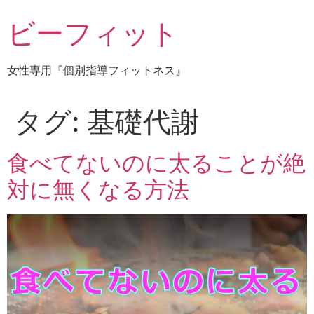
コ
ビーフィット
ン
テ
ン
女性専用『個別指導フィットネス』
ツ
に
ス
タグ:
基礎代謝
キ
ッ
食べてないのに太ることが絶
プ
対に無くなる方法