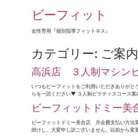
コ
ビーフィット
ン
テ
ン
女性専用『個別指導フィットネス』
ツ
に
ス
カテゴリー:
ご案
キ
ッ
高浜店 ３人制マシン
プ
いつもビーフィットをご利用いただきありがとう
らを一読ください▼ ３人制ピラティスコース案内<
ビーフィットドミー美
ビーフィットドミー美合店 月会費支払い方法変
掛けし、大変申し訳ございません。以前から変更