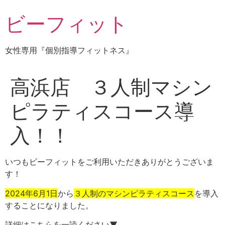
コ
ビーフィット
ン
テ
ン
女性専用『個別指導フィットネス』
ツ
に
ス
高浜店 ３人制マシン
キ
ッ
ピラティスコース導
プ
入！！
いつもビーフィットをご利用いただきありがとうございま
す！
2024年6月1日
から
３人制のマシンピラティスコース
を導入
することになりました。
詳細はこちらを一読ください▼