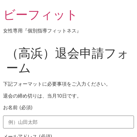
コ
ビーフィット
ン
テ
ン
女性専用『個別指導フィットネス』
ツ
に
ス
（高浜）退会申請フォ
キ
ッ
ーム
プ
下記フォーマットに必要事項をご入力ください。
退会の締め切りは、当月10日です。
お名前
(必須)
メールアドレス
(必須)