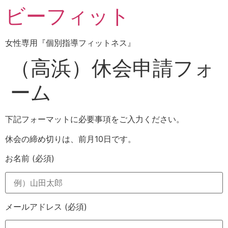
ビーフィット
コ
ン
テ
女性専用『個別指導フィットネス』
ン
ツ
（高浜）休会申請フォ
に
ス
ーム
キ
ッ
下記フォーマットに必要事項をご入力ください。
プ
休会の締め切りは、前月10日です。
お名前
(必須)
メールアドレス
(必須)