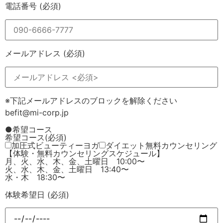
電話番号
(必須)
メールアドレス
(必須)
※下記メールアドレスのブロックを解除ください
befit@mi-corp.jp
●希望コース
希望コース
(必須)
加圧式ビューティーヨガ
ダイエット無料カウンセリング
【体験・無料カウンセリングスケジュール】
月、火、水、木、金、土曜日 10:00〜
火、水、木、金、土曜日 13:40〜
水・木 18:30〜
体験希望日
(必須)