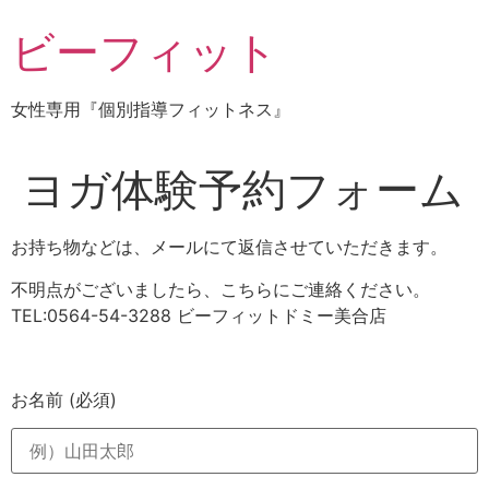
コ
ビーフィット
ン
テ
ン
女性専用『個別指導フィットネス』
ツ
に
ス
ヨガ体験予約フォーム
キ
ッ
お持ち物などは、メールにて返信させていただきます。
プ
不明点がございましたら、こちらにご連絡ください。
TEL:0564-54-3288 ビーフィットドミー美合店
お名前
(必須)