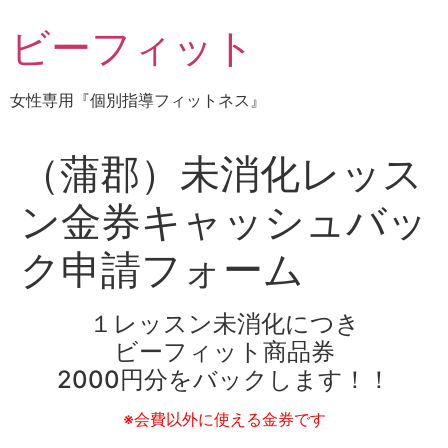
コ
ビーフィット
ン
テ
ン
女性専用『個別指導フィットネス』
ツ
に
ス
（蒲郡）未消化レッス
キ
ッ
ン金券キャッシュバッ
プ
ク申請フォーム
１レッスン未消化につき
ビーフィット商品券
2000円分をバックします！！
※会費以外に使える金券です