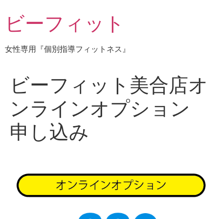
コ
ビーフィット
ン
テ
ン
女性専用『個別指導フィットネス』
ツ
に
ス
ビーフィット美合店オ
キ
ッ
ンラインオプション
プ
申し込み