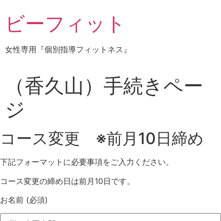
コ
ビーフィット
ン
テ
ン
女性専用『個別指導フィットネス』
ツ
に
ス
（香久山）手続きペー
キ
ッ
ジ
プ
コース変更 ※前月10日締め
下記フォーマットに必要事項をご入力ください。
コース変更の締め日は前月10日です。
お名前
(必須)