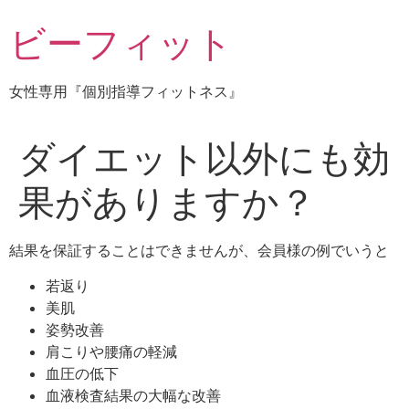
コ
ビーフィット
ン
テ
ン
女性専用『個別指導フィットネス』
ツ
に
ス
ダイエット以外にも効
キ
ッ
果がありますか？
プ
結果を保証することはできませんが、会員様の例でいうと
若返り
美肌
姿勢改善
肩こりや腰痛の軽減
血圧の低下
血液検査結果の大幅な改善