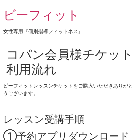
コ
ビーフィット
ン
テ
ン
女性専用『個別指導フィットネス』
ツ
に
ス
コパン会員様チケット
キ
ッ
利用流れ
プ
ビーフィットレッスンチケットをご購入いただきありがと
うございます。
レッスン受講手順
①予約アプリダウンロード