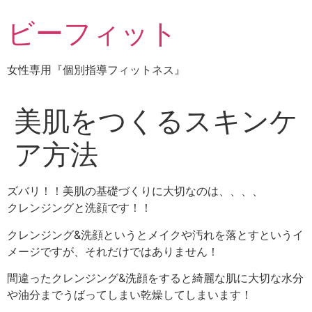
コ
ビーフィット
ン
テ
ン
女性専用『個別指導フィットネス』
ツ
に
ス
美肌をつくるスキンケ
キ
ッ
ア方法
プ
ズバリ！！美肌の基礎づくりに大切なのは、、、、
クレンジングと洗顔です！！
クレンジング&洗顔というとメイクや汚れを落とすというイ
メージですが、それだけではありません！
間違ったクレンジング&洗顔をすると綺麗な肌に大切な水分
や油分までうばってしまい乾燥してしまいます！