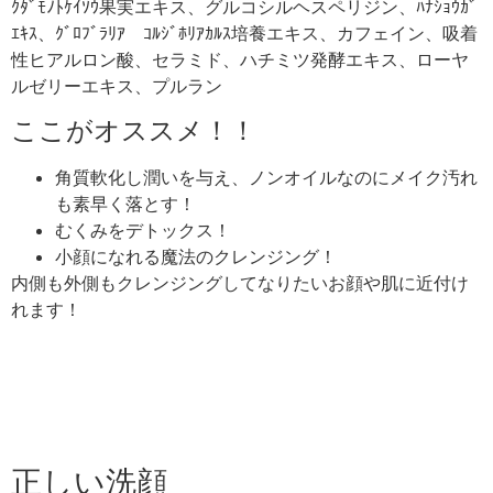
ｸﾀﾞﾓﾉﾄｹｲｿｳ果実エキス、グルコシルヘスペリジン、ﾊﾅｼｮｳｶﾞ
ｴｷｽ、ｸﾞﾛﾌﾞﾗﾘｱ ｺﾙｼﾞﾎﾘｱｶﾙｽ培養エキス、カフェイン、吸着
性ヒアルロン酸、セラミド、ハチミツ発酵エキス、ローヤ
ルゼリーエキス、プルラン
ここがオススメ！！
角質軟化し潤いを与え、ノンオイルなのにメイク汚れ
も素早く落とす！
むくみをデトックス！
小顔になれる魔法のクレンジング！
内側も外側もクレンジングしてなりたいお顔や肌に近付け
れます！
正しい洗顔