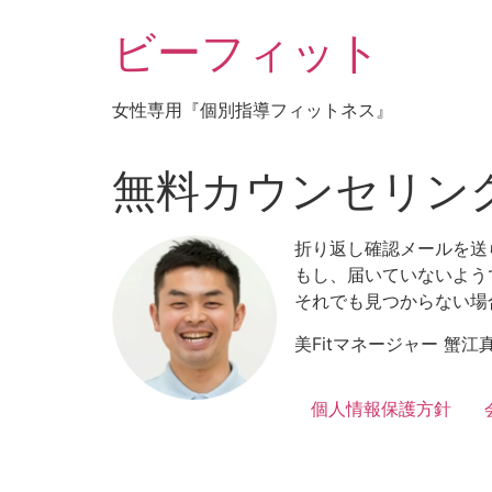
コ
ビーフィット
ン
テ
ン
女性専用『個別指導フィットネス』
ツ
に
ス
無料カウンセリン
キ
ッ
折り返し確認メールを送
プ
もし、届いていないよう
それでも見つからない場合、
美Fitマネージャー 蟹江
個人情報保護方針