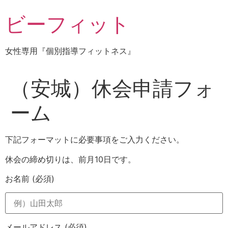
コ
ビーフィット
ン
テ
ン
女性専用『個別指導フィットネス』
ツ
に
ス
（安城）休会申請フォ
キ
ッ
ーム
プ
下記フォーマットに必要事項をご入力ください。
休会の締め切りは、前月10日です。
お名前
(必須)
メールアドレス
(必須)