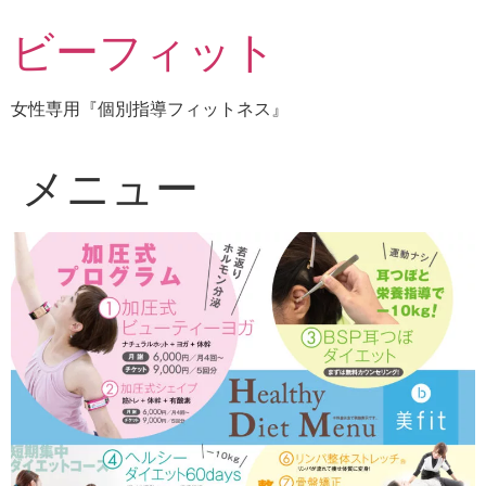
コ
ビーフィット
ン
テ
ン
女性専用『個別指導フィットネス』
ツ
に
ス
メニュー
キ
ッ
プ